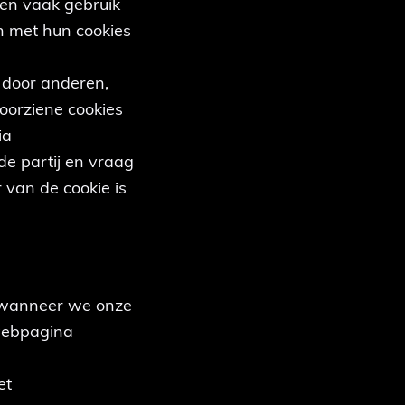
ken vaak gebruik
n met hun cookies
 door anderen,
voorziene cookies
ia
de partij en vraag
 van de cookie is
d wanneer we onze
 webpagina
et