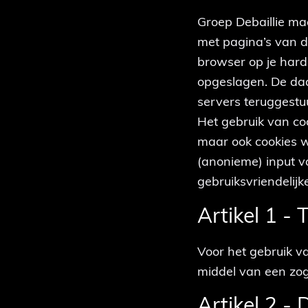
Groep Debaillie ma
met pagina’s van d
browser op je harde
opgeslagen. De daa
servers teruggest
Het gebruik van co
maar ook cookies wa
(anonieme) input v
gebruiksvriendelij
Artikel 1 -
Voor het gebruik v
middel van een z
Artikel 2 -