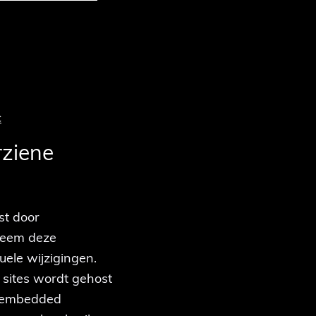
c
rziene
st door
 Neem deze
ele wijzigingen.
 sites wordt gehost
 (embedded