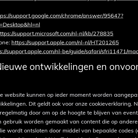
tps://support.google.com/chrome/answer/95647?
=Desktop&hl=nl
ttps://support.microsoft.com/nl-nl/kb/278835
hone:
https://support.apple.com/nl-nl/HT201265
s://support.apple.com/nl-be/guide/safari/sfri11471/ma
 Nieuwe ontwikkelingen en onvoo
ze website kunnen op ieder moment worden aangepa
kkelingen. Dit geldt ook voor onze cookieverklaring.
regelmatig door om op de hoogte te blijven van eventu
an gebruik worden gemaakt van content die op andere
lie wordt ontsloten door middel van bepaalde codes