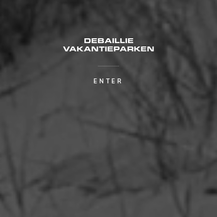
DEBAILLIE
VAKANTIEPARKEN
ENTER