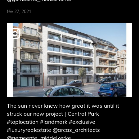
fév 27, 2021
The sun never knew how great it was until it
struck our new project | Central Park
#toplocation #landmark #exclusive
#luxuryrealestate @arcas_architects
@gemeente_middelkerke