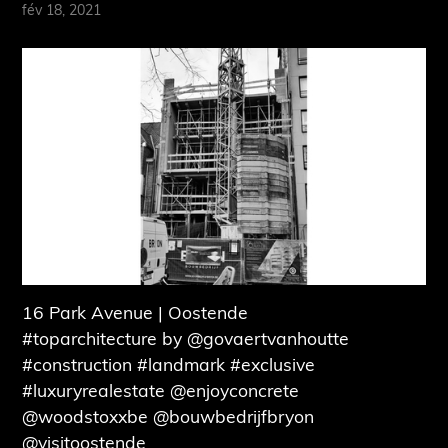
fév 18, 2021
16 Park Avenue | Oostende
#toparchitecture by @govaertvanhoutte
#construction #landmark #exclusive
#luxuryrealestate @enjoyconcrete
@woodstoxxbe @bouwbedrijfbryon
@visitoostende