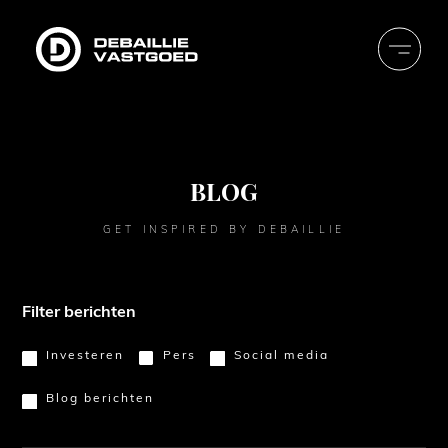
Debaillie
Vastgoed
BLOG
GET INSPIRED BY DEBAILLIE
Filter berichten
Investeren
Pers
Social media
Blog berichten