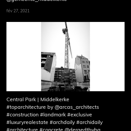
fév 27, 2021
Central Park | Middelkerke
#toparchitecture by @arcas_architects
#construction #landmark #exclusive
#luxuryrealestate #archdaily #archidaily
#architecture #concrete @deraedtbvba