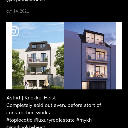
avr 14, 2021
Astrid | Knokke-Heist
Completely sold out even, before start of
construction works
#toplocatie #luxuryrealestate #mykh
@myknokkeheist