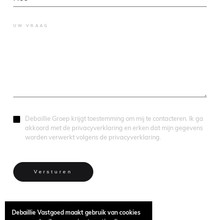
UW VRAAG
Debaillie Groep krijgt toestemming om mij te contacteren. Ik ga
akkoord met de privacyverklaring en erken dat mijn gegevens
worden verwerkt volgens de privacyverklaring.
*
verplicht in te vullen
Debaillie Vastgoed maakt gebruik van cookies