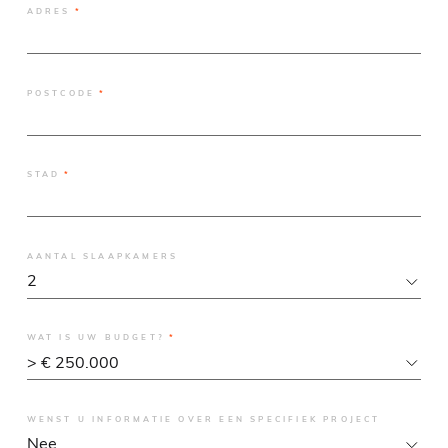
ADRES
POSTCODE
STAD
AANTAL SLAAPKAMERS
WAT IS UW BUDGET?
WENST U INFORMATIE OVER EEN SPECIFIEK PROJECT